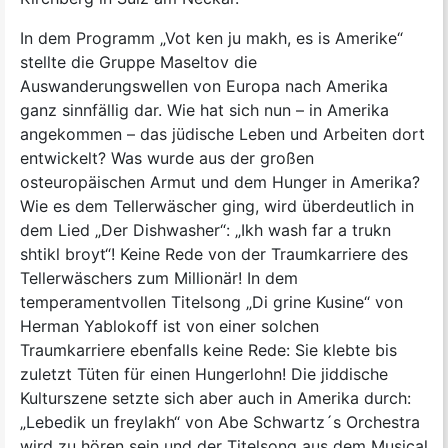
In dem Programm „Vot ken ju makh, es is Amerike“
stellte die Gruppe Maseltov die
Auswanderungswellen von Europa nach Amerika
ganz sinnfällig dar. Wie hat sich nun – in Amerika
angekommen – das jüdische Leben und Arbeiten dort
entwickelt? Was wurde aus der großen
osteuropäischen Armut und dem Hunger in Amerika?
Wie es dem Tellerwäscher ging, wird überdeutlich in
dem Lied „Der Dishwasher“: „Ikh wash far a trukn
shtikl broyt“! Keine Rede von der Traumkarriere des
Tellerwäschers zum Millionär! In dem
temperamentvollen Titelsong „Di grine Kusine“ von
Herman Yablokoff ist von einer solchen
Traumkarriere ebenfalls keine Rede: Sie klebte bis
zuletzt Tüten für einen Hungerlohn! Die jiddische
Kulturszene setzte sich aber auch in Amerika durch:
„Lebedik un freylakh“ von Abe Schwartz´s Orchestra
wird zu hören sein und der Titelsong aus dem Musical