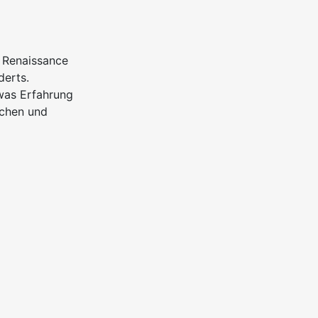
 Renaissance
derts.
was Erfahrung
schen und