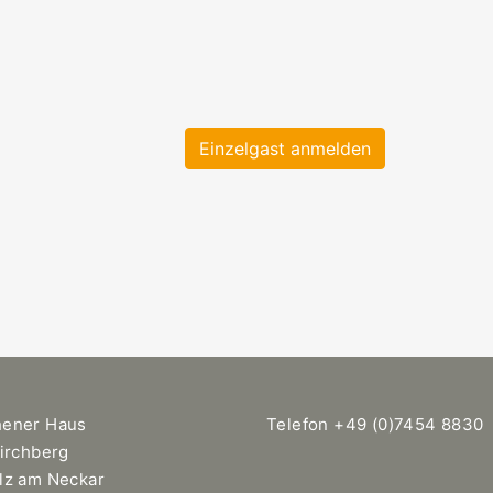
Einzelgast anmelden
hener Haus
Telefon +49 (0)7454 8830
Kirchberg
lz am Neckar