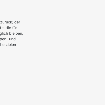
 zurück; der
e, die für
lich bleiben,
ppen- und
he zielen