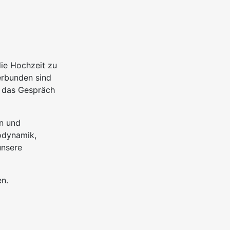
ie Hochzeit zu
erbunden sind
r das Gespräch
en und
odynamik,
unsere
en.